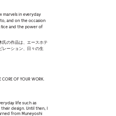
ew marvels in everyday
oto, and on the occasion
actice and the power of
木氏の作品は、エースホテ
ピレーション、日々の生
E CORE OF YOUR WORK.
veryday life such as
heir design. Until then, I
learned from Muneyoshi