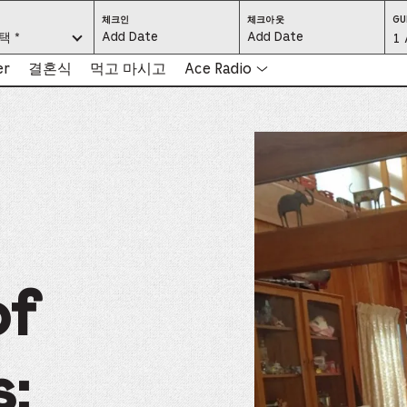
CHECK
CHECK
체크인
체크아웃
GU
IN:
OUT:
요.
택 *
Gu
1 
PRESS
PRESS
ENTER
ENTER
TO
TO
Se
er
결혼식
먹고 마시고
Ace Radio
FOCUS
FOCUS
ON
ON
THE
THE
-
DATE
DATE
GRID
GRID
AND
AND
-
USE
USE
THE
THE
ARROW
ARROW
Pr
KEYS
KEYS
TO
TO
NAVIGATE
NAVIGATE
th
BETWEEN
BETWEEN
DATES.
DATES.
PRESS
PRESS
bu
THE
THE
TAB
TAB
KEY
KEY
to
TO
TO
CYCLE
CYCLE
en
BETWEEN
BETWEEN
THE
THE
of
DATE
DATE
a
GRID
GRID
AND
AND
THE
THE
di
MONTH
MONTH
SELECTORS.
SELECTORS.
PRESS
PRESS
an
ESCAPE
ESCAPE
s:
TO
TO
EXIT
EXIT
se
THE
THE
DATE
DATE