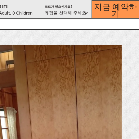
지금 예약하
코
ESTS
코드가 있으신가요?
기
드
est
유형을 선택해 주세요
Adult, 0 Children
가
있
으
lector
신
가
요?
유
형
을
선
택
해
ess
주
세
요
is
tton
ter
alog
d
lect