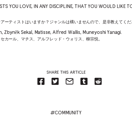
ISTS YOU LOVE, IN ANY DISCIPLINE, THAT YOU WOULD LIKE
なアーティストはいますか？ジャンルは構いませんので、是非教えてくだ
 Zbyněk Sekal, Matisse, Alfred Wallis, Muneyoshi Yanagi.
・セカール、マチス、アルフレッド・ウォリス、柳宗悦。
SHARE THIS ARTICLE
Share
Share
Share
Share
Share
on
on
by
on
on
Facebook
Twitter-
Email
Tumblr-
Reddit
-
Opens
-
Opens
-
Opens
in
Opens
in
Opens
in
new
in
new
in
new
tab.
new
tab.
new
#COMMUNITY
tab.
tab.
tab.