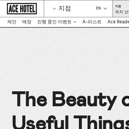
기
위
지점
지점
업
치
언어를 선택하세
위치 선
홈
선
택
페
(필
이
제안
매장
진행 중인 이벤트
A-리스트
Ace Read
수)
-
지
새
로
탭
돌
아
에
가
서
기
링
크
열
림
The Beauty 
Useful Thing