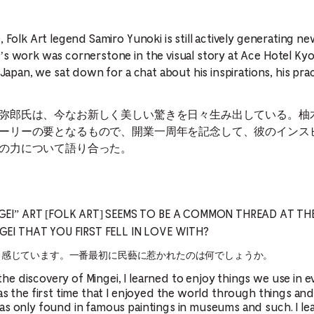
, Folk Art legend Samiro Yunoki is still actively generating n
’s work was cornerstone in the visual story at Ace Hotel Ky
n Japan, we sat down for a chat about his inspirations, his pr
弥郎氏は、今なお新しく美しい驚きを日々生み出している。柚
ーリーの要となるもので、開業一周年を記念して、彼のインス
の力について語り合った。
GEI” ART [FOLK ART] SEEMS TO BE A COMMON THREAD AT TH
EI THAT YOU FIRST FELL IN LOVE WITH?
と感じています。一番最初に民藝に惹かれたのは何でしょうか。
e discovery of Mingei, I learned to enjoy things we use in e
as the first time that I enjoyed the world through things and t
was only found in famous paintings in museums and such. I 