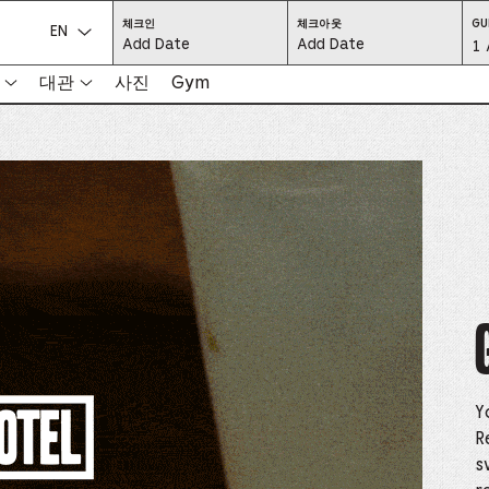
CHECK
CHECK
체크인
체크아웃
GU
IN:
OUT:
언어를 선택하세요.
Gu
1 
PRESS
PRESS
ENTER
ENTER
TO
TO
Se
대관
사진
Gym
FOCUS
FOCUS
ON
ON
THE
THE
-
DATE
DATE
GRID
GRID
AND
AND
-
USE
USE
THE
THE
ARROW
ARROW
Pr
KEYS
KEYS
TO
TO
NAVIGATE
NAVIGATE
th
BETWEEN
BETWEEN
DATES.
DATES.
PRESS
PRESS
bu
THE
THE
TAB
TAB
KEY
KEY
to
TO
TO
CYCLE
CYCLE
en
BETWEEN
BETWEEN
THE
THE
DATE
DATE
a
GRID
GRID
AND
AND
THE
THE
di
MONTH
MONTH
SELECTORS.
SELECTORS.
Y
PRESS
PRESS
an
ESCAPE
ESCAPE
R
TO
TO
EXIT
EXIT
s
se
THE
THE
DATE
DATE