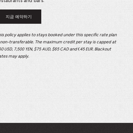
estaurants and bars.
e
mber
지금 예약하기
–
이
링
ults
크
is policy applies to stays booked under this specific rate plan
는
d
 non-transferable. The maximum credit per stay is capped at
새
브
50 USD, 7,500 YEN, $75 AUD, $65 CAD and €45 EUR. Blackout
ildren
라
ates may apply.
우
저
탭
에
서
rrent
열
림
lection: