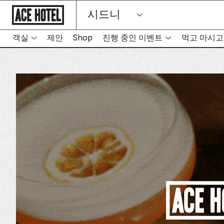
기
시드니
업
홈
페
이
객실
제안
Shop
진행 중인 이벤트
먹고 마시고
지
로
돌
아
가
기