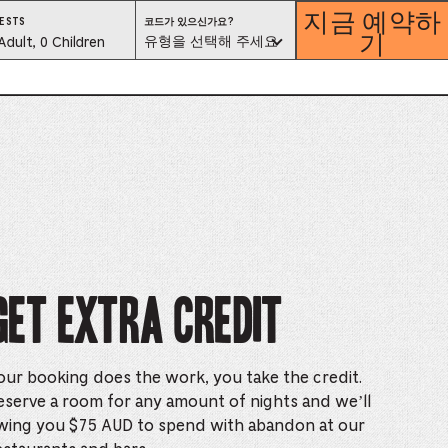
지금 예약하
코
ESTS
코드가 있으신가요?
기
드
est
유형을 선택해 주세요
Adult, 0 Children
가
있
으
lector
신
가
요?
유
형
을
선
택
해
ess
주
세
요
is
tton
Get Extra Credit
ter
alog
our booking does the work, you take the credit.
d
eserve a room for any amount of nights and we’ll
wing you $75 AUD to spend with abandon at our
lect