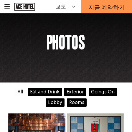
기
지금 예약하기
교토
-
업
홈
예
페
약
이
지
양
로
식
Photos
돌
오
아
가
버
기
레
이
가
열
리
는
링
크
All
Eat and Drink
Exterior
Goings On
Lobby
Rooms