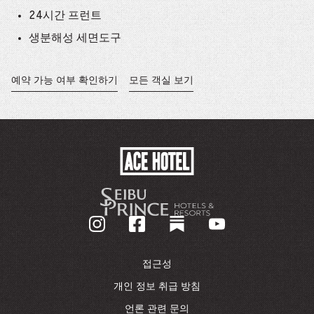
24시간 프런트
생분해성 세면도구
예약 가능 여부 확인하기
모든 객실 보기
새
창
에
서
열
림
ACE
HOTEL
-
기
업
홈
페
이
접근성
지
로
개인 정보 취급 방침
돌
언론 관련 문의