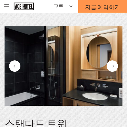
기
지금 예약하기
교토
-
업
홈
예
페
약
이
지
양
로
식
돌
오
아
가
버
기
레
이
가
열
리
는
링
크
스탠다드 트윈